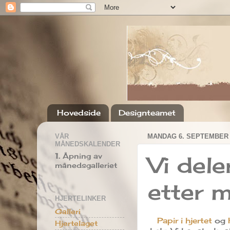
Hovedside
Designteamet
VÅR
MANDAG 6. SEPTEMBER 
MÅNEDSKALENDER
1.
Åpning av
Vi del
månedsgalleriet
etter 
HJERTELINKER
Galleri
Papir i hjertet
og
Hjertelaget