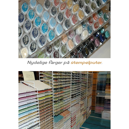
Nydelige farger på
stempelputer
.