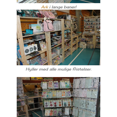
Ark
i lange baner!
Hyller med alle mulige fristelser.