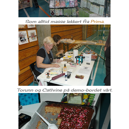
Som alltid masse lekkert fra
Prima
.
Torunn og Cathrine på demo-bordet vårt.