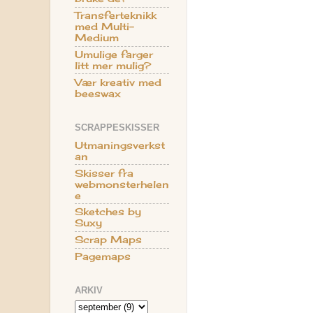
Transferteknikk
med Multi-
Medium
Umulige farger
litt mer mulig?
Vær kreativ med
beeswax
SCRAPPESKISSER
Utmaningsverkst
an
Skisser fra
webmonsterhelen
e
Sketches by
Suxy
Scrap Maps
Pagemaps
ARKIV