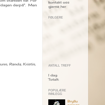
nom standen vår. For
kontakt oss
 "dagen derpå". Men
gjerne her
FØLGERE
unn, Randa, Kristin,
ANTALL TREFF
I dag:
Totalt:
POPULÆRE
INNLEGG
Bryllu
psinsp