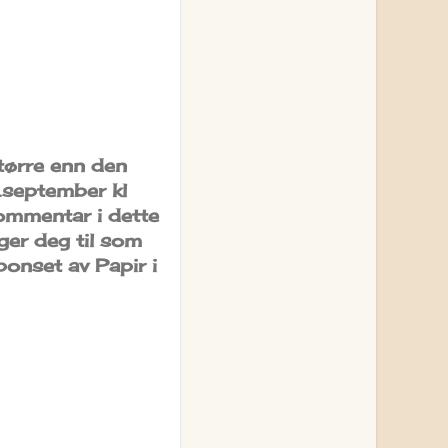
større enn den
7.september kl
kommentar i dette
gger deg til som
ponset av Papir i