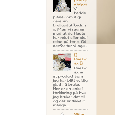
irasjon
Vi
hadde
planer om å gi
dere en
bryllupsutfordrin
g. Men vi regner
med at de fleste
har reist eller skal
reise på ferie. Så
derfor tar vi ogs...
{{
Beesw
ax }}
Beesw
ax er
et produkt som
jeg har blitt veldig
glad i å bruke.
Her er en enkel
forklaring på hva
jeg bruker det til
og det er sikkert
mange ...
Sliter