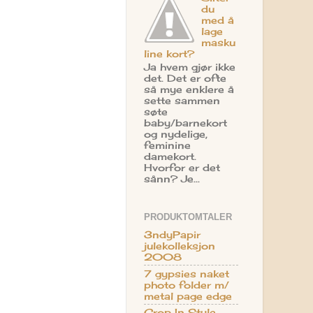
du
med å
lage
masku
line kort?
Ja hvem gjør ikke
det. Det er ofte
så mye enklere å
sette sammen
søte
baby/barnekort
og nydelige,
feminine
damekort.
Hvorfor er det
sånn? Je...
PRODUKTOMTALER
3ndyPapir
julekolleksjon
2008
7 gypsies naket
photo folder m/
metal page edge
Crop In Style