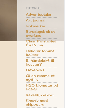
TUTORIAL
Adventsstake
Art journal
Bokmerker
Bursdagsbok av
overlays
Clear Paintables
fra Prima
Dekorer tomme
bokser
Ei håndskrift til
besvær?
Gaveboks
Gi en ramme et
nytt liv
H2O blomster på
1-2-3
Kakestykkekort
Kreativ med
chipboard