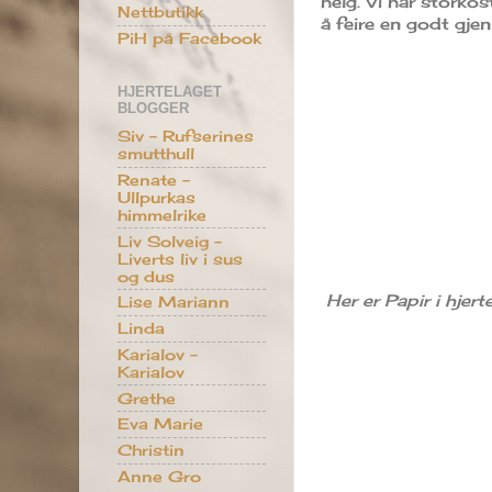
helg. Vi har storko
Nettbutikk
å feire en godt gj
PiH på Facebook
HJERTELAGET
BLOGGER
Siv - Rufserines
smutthull
Renate -
Ullpurkas
himmelrike
Liv Solveig -
Liverts liv i sus
og dus
Her er Papir i hjer
Lise Mariann
Linda
Karialov -
Karialov
Grethe
Eva Marie
Christin
Anne Gro