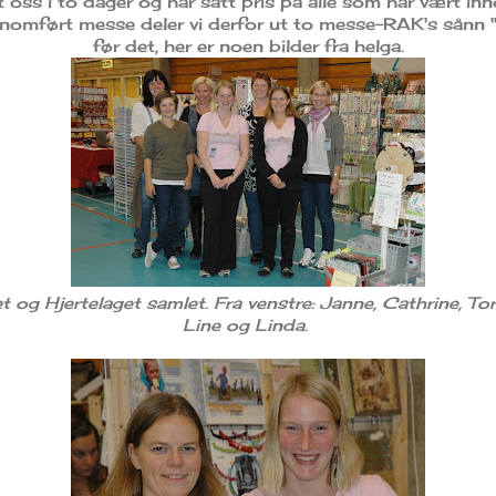
st oss i to dager og har satt pris på alle som har vært in
ennomført messe deler vi derfor ut to messe-RAK's sånn
før det, her er noen bilder fra helga.
tet og Hjertelaget samlet. Fra venstre: Janne, Cathrine, Tor
Line og Linda.