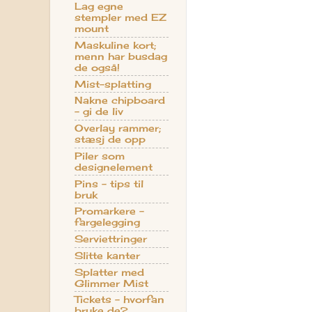
Lag egne
stempler med EZ
mount
Maskuline kort;
menn har busdag
de også!
Mist-splatting
Nakne chipboard
- gi de liv
Overlay rammer;
stæsj de opp
Piler som
designelement
Pins - tips til
bruk
Promarkere -
fargelegging
Serviettringer
Slitte kanter
Splatter med
Glimmer Mist
Tickets - hvorfan
bruke de?