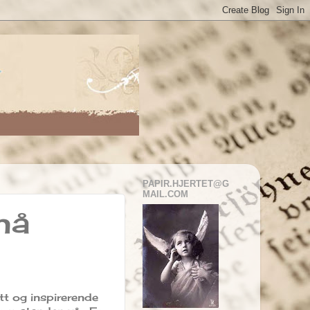
PAPIR.HJERTET@G
MAIL.COM
nå
tt og inspirerende